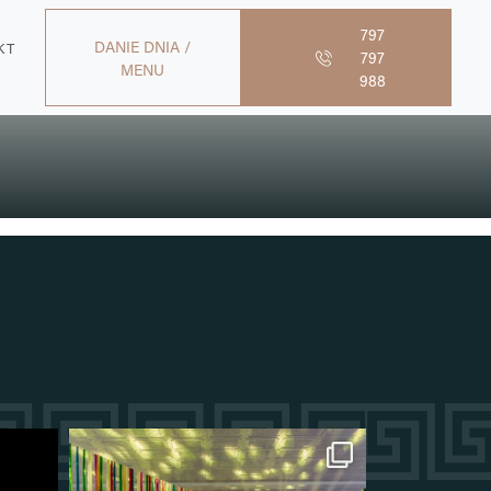
797
DANIE DNIA /
KT
797
MENU
988