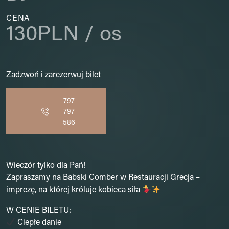
CENA
130PLN / os
Zadzwoń i zarezerwuj bilet
797
797
586
Wieczór tylko dla Pań!
Zapraszamy na Babski Comber w Restauracji Grecja –
imprezę, na której króluje kobieca siła
W CENIE BILETU:
Ciepłe danie