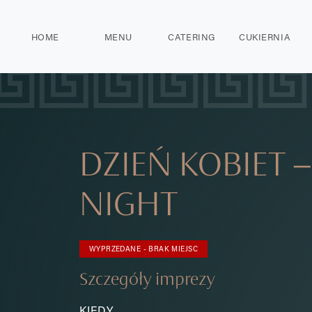
HOME
MENU
CATERING
CUKIERNIA
DZIEŃ KOBIET –
NIGHT
WYPRZEDANE - BRAK MIEJSC
Szczegóły imprezy
KIEDY