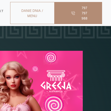
797
DANIE DNIA /
KT
797
MENU
988