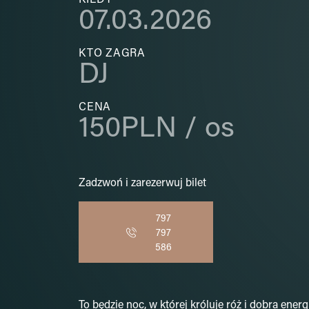
07.03.2026
KTO ZAGRA
DJ
CENA
150PLN / os
Zadzwoń i zarezerwuj bilet
797
797
586
To będzie noc, w której króluje róż i dobra energ